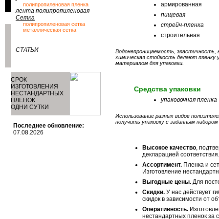
армированная
полипропиленовая пленка
лента полипропиленовая
пищевая
Сетка
полипропиленовая сетка
стрейч-пленка
металлическая сетка
строительная
СТАТЬИ
Водонепроницаемость, эластичность, 
химическая стойкость делают пленку 
материалом для упаковки.
СРОК
ИЗГОТОВЛЕНИЯ
Средства упаковки
НЕСТАНДАРТНЫХ
упаковочная пленка
ПЛЕНОК
ОДНИ СУТКИ
Использование разных видов полиэтиле
получить упаковку с заданным набором
Последнее обновление:
07.08.2026
Высокое качество
, подтв
декларацией соответствия
Ассортимент.
Пленка и сет
Изготовление нестандартн
Выгодные цены.
Для пост
Скидки.
У нас действует ги
скидок в зависимости от об
Оперативность.
Изготовле
нестандартных пленок за с