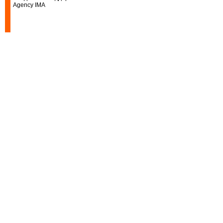
Agency IMA
Наш ассортимент п/э пленки реши