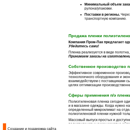
Минимальный объем зака
рулона/упаковки.
Поставки в регионы.
Чере
транспортную компанию.
Продажа пленки полиэтилен
Компания Пром-Пак предлагает од
Убедитесь сами!
Пленка реализуется в виде полотна,
Принимаем заказы на изготовление
Собственное производство п
Эффективное современное
произво
технологичного оборудования и эко
взаимодействуем с поставщиками сы
целях оптимизации производственн
Сферы применения п/э пленк
Полиэтиленовая пленка сегодня один
и в магазине одежды. Когда нужно на
определенный микроклимат на отдел
полиэтиленовой пленки нужной тол
Массовый выпуск простых и доступн
полиэтиленовых сумок заметно обле
затратными по времени и усилиям.
Создание и поддержка сайта