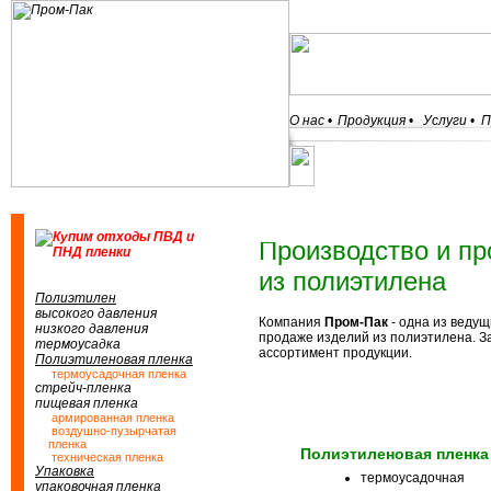
О нас
•
Продукция
•
Услуги
•
П
Производство и пр
из полиэтилена
Полиэтилен
высокого давления
Компания
Пром-Пак
- одна из веду
низкого давления
продаже изделий из полиэтилена. З
термоусадка
ассортимент продукции.
Полиэтиленовая пленка
термоусадочная пленка
стрейч-пленка
пищевая пленка
армированная пленка
воздушно-пузырчатая
пленка
Полиэтиленовая пленка
техническая пленка
Упаковка
термоусадочная
упаковочная пленка