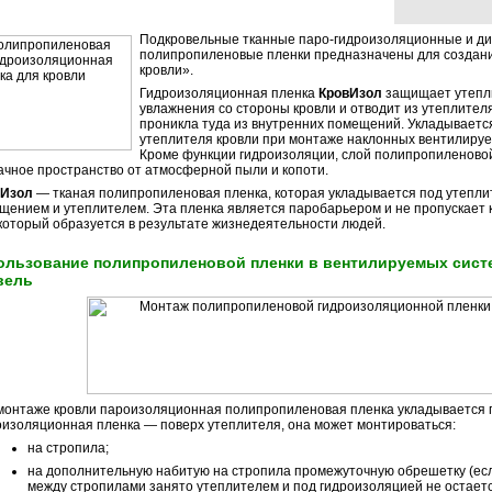
Подкровельные тканные паро-гидроизоляционные и 
полипропиленовые пленки предназначены для созда
кровли».
Гидроизоляционная пленка
КровИзол
защищает утепли
увлажнения со стороны кровли и отводит из утеплителя
проникла туда из внутренних помещений. Укладываетс
утеплителя кровли при монтаже наклонных вентилируе
Кроме функции гидроизоляции, слой полипропиленово
ачное пространство от атмосферной пыли и копоти.
Изол
— тканая полипропиленовая пленка, которая укладывается под утеплит
щением и утеплителем. Эта пленка является паробарьером и не пропускает 
 который образуется в результате жизнедеятельности людей.
ользование полипропиленовой пленки в вентилируемых сист
вель
монтаже кровли пароизоляционная полипропиленовая пленка укладывается п
оизоляционная пленка — поверх утеплителя, она может монтироваться:
на стропила;
на дополнительную набитую на стропила промежуточную обрешетку (есл
между стропилами занято утеплителем и под гидроизоляцией не остает