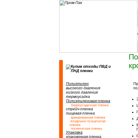
По
кр
Полиэтилен
Пр
высокого давления
по
низкого давления
термоусадка
Полиэтиленовая пленка
термоусадочная пленка
стрейч-пленка
пищевая пленка
армированная пленка
воздушно-пузырчатая
пленка
техническая пленка
Упаковка
упаковочная пленка