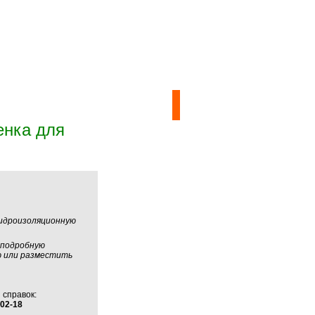
енка для
идроизоляционную
 подробную
 или разместить
 справок:
-02-18