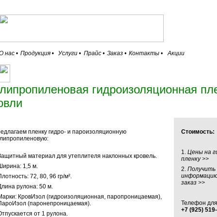
О нас
•
Продукция
•
Услуги
•
Прайс
•
Заказ
•
Контакты
•
Акции
липропиленовая гидроизоляционная пл
овли
едлагаем пленку гидро- и пароизоляционную
Стоимость:
липропиленовую:
1.
Цены на г
Защитный материал для утеплителя наклонных кровель.
пленку >>
Ширина: 1,5 м.
2.
Получить
информацию
Плотность: 72, 80, 96 гр/м².
заказ >>
Длина рулона: 50 м.
Марки: КровИзол (гидроизоляционная, паропроницаемая),
Телефон для
ПароИзол (паронепроницаемая).
+7 (925) 519
Отпускается от 1 рулона.