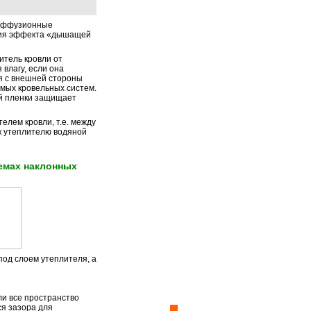
диффузионные
ния эффекта «дышащей
тель кровли от
 влагу, если она
я с внешней стороны
мых кровельных систем.
й пленки защищает
елем кровли, т.е. между
к утеплителю водяной
емах наклонных
од слоем утеплителя, а
и все пространство
ся зазора для